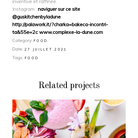
inventive et raffinée.
Instagram :
naviguer sur ce site
@guskitchenbyladune
http://palawork.it/?charka=bakeca-incontri-
ta&55e=2c
www.complexe-la-dune.com
Category:
FOOD
Date:
27 JUILLET 2021
Tags:
FOOD
Related projects